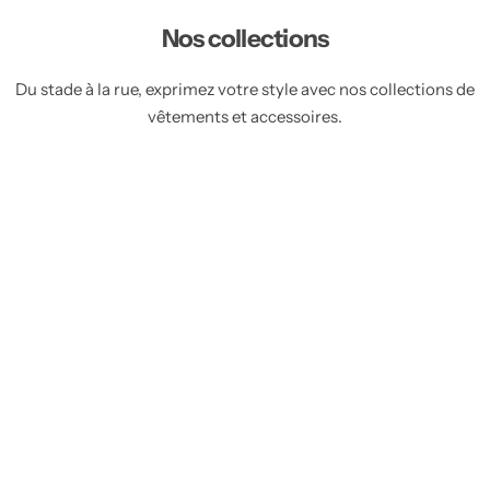
g
u
u
Nos collections
u
l
l
l
i
i
i
e
e
Du stade à la rue, exprimez votre style avec nos collections de
e
r
r
vêtements et accessoires.
r