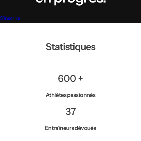
S'inscrire
Statistiques
600
+
Athlètes passionnés
37
Entraîneurs dévoués